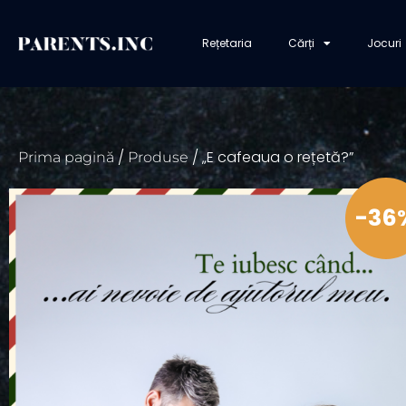
Rețetaria
Cărți
Jocuri
/
/ „E cafeaua o rețetă?”
Prima pagină
Produse
-36