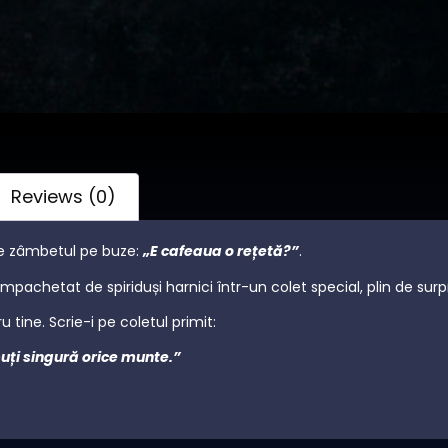
Reviews (0)
ce zâmbetul pe buze:
„E cafeaua o
rețetă?”
.
împachetat de spiriduși harnici într-un colet special, plin de surp
tine. Scrie-i pe coletul primit:
uți singură orice munte.”