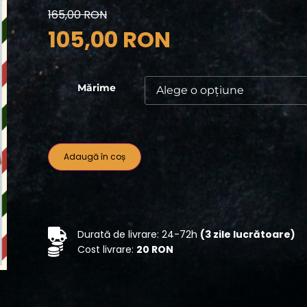
165,00
RON
105,00
RON
Mărime
Adaugă în coș
Durată de livrare: 24-72h
(3 zile lucrătoare)
Cost livrare:
20 RON