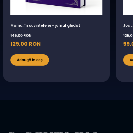
Mama, în cuvintele ei – jurnal ghidat
Joc 
145,00
RON
125,
129,00
RON
99,
Adaugă în coș
A