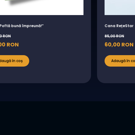
„Poftă bună împreună!”
Cana RețeStar
00
RON
85,00
RON
00
RON
60,00
RON
daugă în coș
Adaugă în c