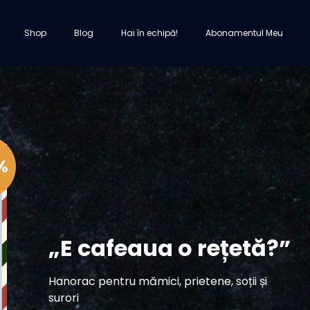
Shop
Blog
Hai în echipă‎!
Abonamentul Meu
%
„E cafeaua o rețetă?”
Hanorac pentru mămici, prietene, soții și
surori