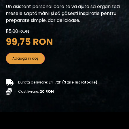
Un asistent personal care te va ajuta să organizezi
mesele săptămânii și să găsești inspirație pentru
preparate simple, dar delicioase.
115,00
RON
99,75
RON
Adaugă în coș
Durată de livrare: 24-72h
(3 zile lucrătoare)
Cost livrare:
20 RON