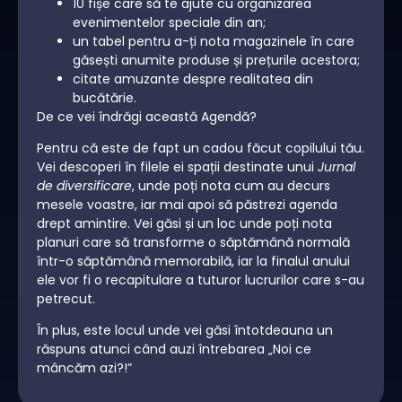
10 fișe care să te ajute cu organizarea
evenimentelor speciale din an;
un tabel pentru a-ți nota magazinele în care
găsești anumite produse și prețurile acestora;
citate amuzante despre realitatea din
bucătărie.
De ce vei îndrăgi această Agendă?
Pentru că este de fapt un cadou făcut copilului tău.
Vei descoperi în filele ei spații destinate unui
Jurnal
de diversificare
, unde poți nota cum au decurs
mesele voastre, iar mai apoi să păstrezi agenda
drept amintire. Vei găsi și un loc unde poți nota
planuri care să transforme o săptămână normală
într-o săptămână memorabilă, iar la finalul anului
ele vor fi o recapitulare a tuturor lucrurilor care s-au
petrecut.
În plus, este locul unde vei găsi întotdeauna un
răspuns atunci când auzi întrebarea „Noi ce
mâncăm azi?!”