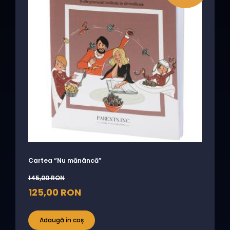
Cartea “Nu mănâncă”
145,00
RON
125,00
RON
Adaugă în coș