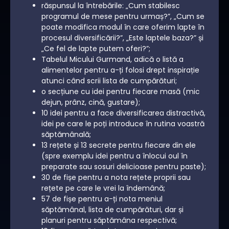
răspunsul la întrebările: „Cum stabilesc
programul de mese pentru urmaș?”, „Cum se
poate modifica modul în care oferim lapte în
procesul diversificării?”, „Este laptele baza?” și
„Ce fel de lapte putem oferi?”;
Tabelul Micului Gurmand, adică o listă a
alimentelor pentru a-ți folosi drept inspirație
atunci când scrii lista de cumpărături;
o secțiune cu idei pentru fiecare masă (mic
dejun, prânz, cină, gustare);
10 idei pentru a face diversificarea distractivă,
idei pe care le poți introduce în rutina voastră
săptămânală;
13 rețete și 13 secrete pentru fiecare din ele
(spre exemplu idei pentru a înlocui oul în
preparate sau sosuri delicioase pentru paste);
30 de fișe pentru a nota rețete proprii sau
rețete pe care le vrei la îndemână;
57 de fișe pentru a-ți nota meniul
săptămânal, lista de cumpărături, dar și
planuri pentru săptămâna respectivă;