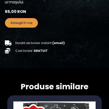
urmașului.
65,00
RON
Adaugă în coș
Durată de livrare: instant
(email)
Cost livrare:
GRATUIT
Produse similare