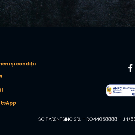
eni și condiții
R
il
tsApp
SC PARENTSINC SRL – RO44058888 – J4/680