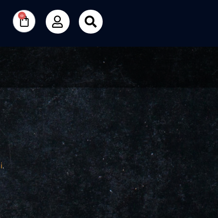
0
i
.