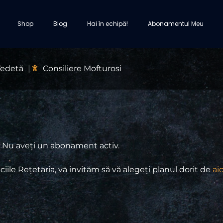
Shop
Blog
Hai în echipă‎!
Abonamentul Meu
Vedetă
Consiliere Mofturosi
Nu aveți un abonament activ.
ciile Rețetaria, vă invităm să vă alegeți planul dorit de
aic