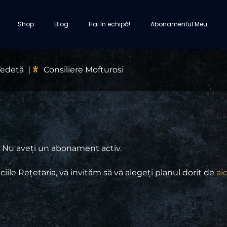
Shop
Blog
Hai în echipă‎!
Abonamentul Meu
Vedetă
Consiliere Mofturosi
Nu aveți un abonament activ.
ciile Rețetaria, vă invităm să vă alegeți planul dorit de
aic