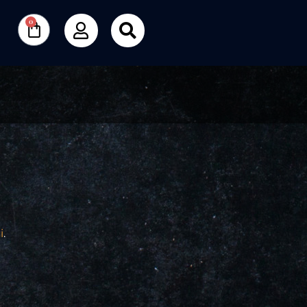
0
i
.