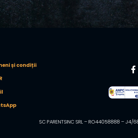
eni și condiții
R
il
tsApp
SC PARENTSINC SRL – RO44058888 – J4/680